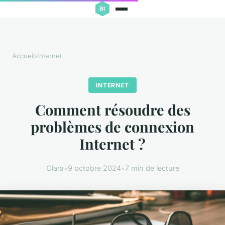
Accueil
›
Internet
INTERNET
Comment résoudre des
problèmes de connexion
Internet ?
Clara
•
9 octobre 2024
•
7 min de lecture