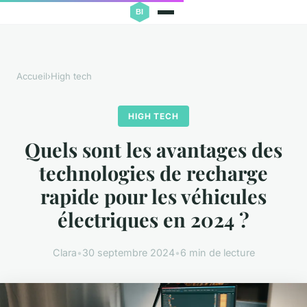
Accueil
›
High tech
HIGH TECH
Quels sont les avantages des
technologies de recharge
rapide pour les véhicules
électriques en 2024 ?
Clara
•
30 septembre 2024
•
6 min de lecture